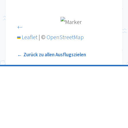
+
−
Leaflet
|
©
OpenStreetMap
Zurück zu allen Ausflugszielen
Bodenseekultur
Der Bodensee-Wegweiser
Online-Kontaktformular
E-Mail senden
Veranstaltung eintragen