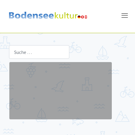
≡
Schnellsuche