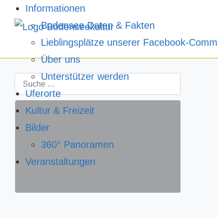
Informationen
Bodensee Daten & Fakten
Lieblingsplätze unserer Facebook-Comm
Über uns
Unterstützer werden
Schnellsuche
Uferorte
Kultur & Freizeit
Bilder
360° Panoramen
Veranstaltungen