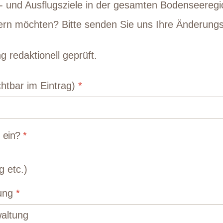
r- und Ausflugsziele in der gesamten Bodenseereg
ändern möchten? Bitte senden Sie uns Ihre Änderun
g redaktionell geprüft.
chtbar im Eintrag)
*
g ein?
*
g etc.)
tung
*